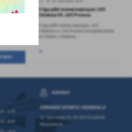
20 - 09 - 2025 Godz. 16:00
z
V liga piłki nożnej mężczyzn: LKS
ci
Chlebnia VS. LKS Promna
V liga piłki nożnej mężczyzn: LKS
Chlebnia vs. LKS Promna Kompleks Boisk
w Chlebni, Chlebnia...
STĘPNY
.
a
KONTAKT
w
OŚRODEK SPORTU I REKREACJI
:00 - 16:00
ul. Sportowa 29, 05-825 Grodzisk
:00 - 16:00
Mazowiecki
:00 - 16:00