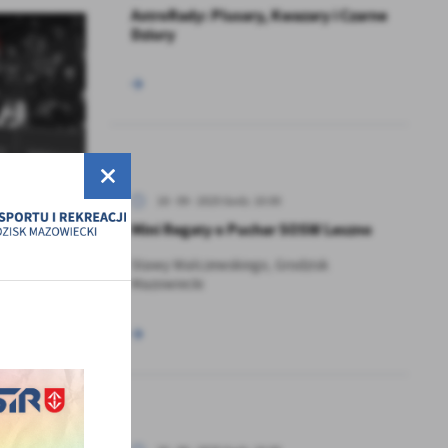
AstroRady: Plusary, Kwazary i Czarne
Dziury
18 - 09 - 2025 Godz. 10:00
Mini Regaty o Puchar SOSW Leszno
Stawy Walczewskiego, Grodzisk
Mazowiecki
a
kom