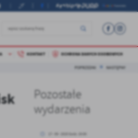
A
KONTAKT
OCHRONA DANYCH OSOBOWYCH
POPRZEDNI
NASTĘPNY
Pozostałe
isk
wydarzenia
17 - 09 - 2025 Godz. 19:00