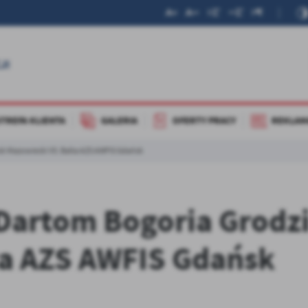
STREFA KLIENTA
GALERIA
OFERTY PRACY
REKLAM
k Mazowiecki VS. Balta AZS AWFIS Gdańsk
artom Bogoria Grodz
ta AZS AWFIS Gdańsk