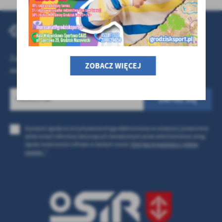
NEWSLETTER
Zapisz się do naszego newslettera i otrzymuj najnowsze
ZOBACZ WIĘCEJ
wiadomości na podany adres e-mail
Wyrażam zgodę na otrzymywanie drogą elektroniczną na wskazany przeze mnie
adres e-mail informacji dotyczących świadczonych przez Administratora usług.
Zgoda może zostać cofnięta w każdym czasie.
Polityka prywatności i plików
cookies *
*