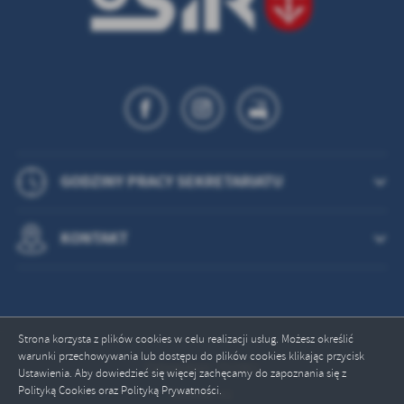
GODZINY PRACY SEKRETARIATU
KONTAKT
Strona korzysta z plików cookies w celu realizacji usług. Możesz określić
warunki przechowywania lub dostępu do plików cookies klikając przycisk
Odwiedzin: 751961
Ustawienia. Aby dowiedzieć się więcej zachęcamy do zapoznania się z
Polityką Cookies oraz Polityką Prywatności.
Online: 42