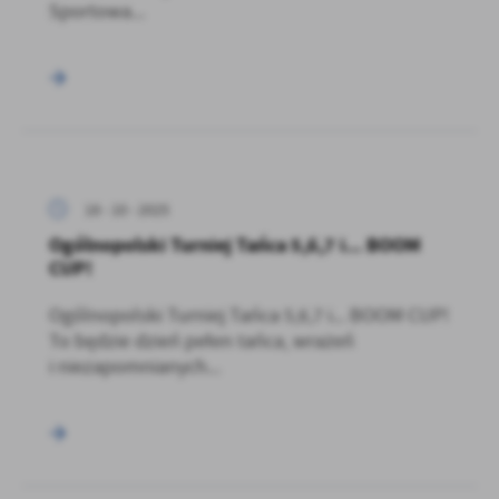
Sportowa...
18 - 10 - 2025
Ogólnopolski Turniej Tańca 5,6,7 i... BOOM
CUP!
Ogólnopolski Turniej Tańca 5,6,7 i... BOOM CUP!
To będzie dzień pełen tańca, wrażeń
i niezapomnianych...