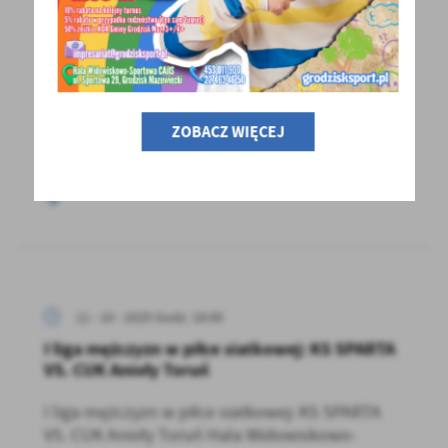
V liga piłki nożnej mężczyzn: LKS Chlebnia vs.
Drogowiec Jedlińsk
V liga piłki nożnej mężczyzn: LKS Chlebnia vs.
Drogowiec Jedlińsk Kompleks Boisk
ZOBACZ WIĘCEJ
w Chlebni...
11 - 10 - 2025 Godz. 18:00
I liga mężczyzn w piłce siatkowej: KS SPARTA
VS. CUK Anioły Toruń
I liga mężczyzn w piłce siatkowej: KS SPARTA
VS. CUK Anioły Toruń Hala Widowiskowo-