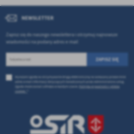
NEWSLETTER
Zapisz się do naszego newslettera i otrzymuj najnowsze
wiadomości na podany adres e-mail
Wyrażam zgodę na otrzymywanie drogą elektroniczną na wskazany przeze mnie
adres e-mail informacji dotyczących świadczonych przez Administratora usług.
Zgoda może zostać cofnięta w każdym czasie.
Polityka prywatności i plików
cookies *
*