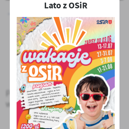
Lato z OSiR
Hala Widowiskowo-Sportowa "Centrum Aktywizacji
i Integracji Społecznej" ul. Sportowa 29, Grodzisk
Mazowiecki
POWRÓT
POPRZEDNI
NASTĘPNY
Pozostałe
wydarzenia
11 - 10 - 2025 Godz. 12:00