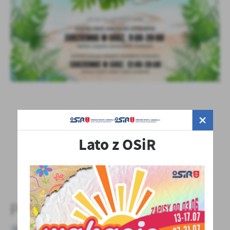
Lato z OSiR
POWRÓT
POPRZEDNI
NASTĘPNY
Pozostałe
aktualności