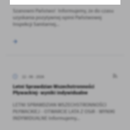
Szanowni Państwo! Informujemy, że do czasu
uzyskania pozytywnej opinii Państwowej
Inspekcji Sanitarnej...
22 - 06 - 2026
Letni Sprawdzian Wszechstronności
Pływackiej- wyniki indywidualne
LETNI SPRAWDZIAN WSZECHSTRONNOŚCI
PŁYWACKIEJ - OTWARCIE LATA Z OSiR - WYNIKI
INDYWIDUALNE Informujemy...