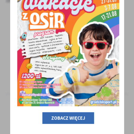
29 - 06 - 2026
Kąpielisko jest czynne!
KĄPIELISKO OTWARTE! Szanowni Państwo! Z
radością informujemy, że otrzymaliśmy
pozytywną ocenę...
26 - 06 - 2026
ZOBACZ WIĘCEJ
Zakaz kąpieli w zbiorniku na Stawach
Walczewskiego