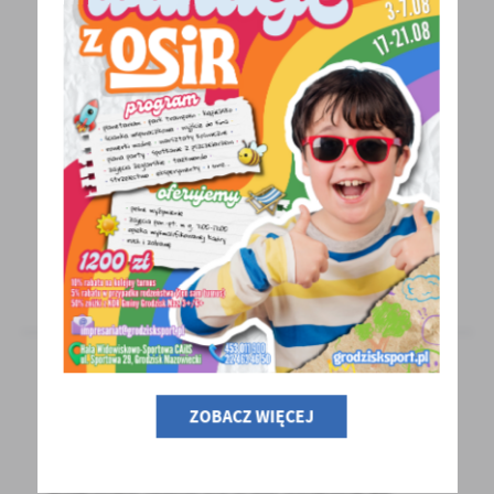
07 - 01 - 2026
Mecz KS Orlen Bogoria vs. KS Dekorglass
Działdowo
LOTTO Superliga w tenisie stołowym
w Grodzisku Mazowieckim! Po krótkiej
przerwie noworocznej do...
02 - 01 - 2026
ZOBACZ WIĘCEJ
Mecz KS Sparta vs. BKS Bydgoszcz