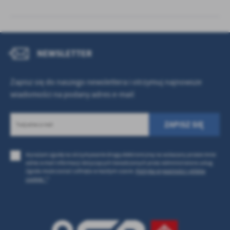
NEWSLETTER
Zapisz się do naszego newslettera i otrzymuj najnowsze
wiadomości na podany adres e-mail
Wyrażam zgodę na otrzymywanie drogą elektroniczną na wskazany przeze mnie
adres e-mail informacji dotyczących świadczonych przez Administratora usług.
Zgoda może zostać cofnięta w każdym czasie.
Polityka prywatności i plików
cookies *
*