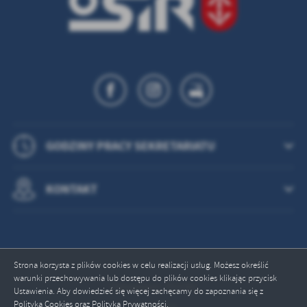
GODZINY PRACY SEKRETARIATU
KONTAKT
Strona korzysta z plików cookies w celu realizacji usług. Możesz określić
warunki przechowywania lub dostępu do plików cookies klikając przycisk
Odwiedzin: 752291
Ustawienia. Aby dowiedzieć się więcej zachęcamy do zapoznania się z
Polityką Cookies oraz Polityką Prywatności.