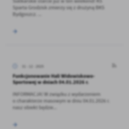
Siatkarskie starcie już w ten weekend! KS
Sparta Grodzisk zmierzy się z drużyną BKS
Bydgoszcz. ...
31 - 12 - 2025
Funkcjonowanie Hali Widowiskowo-
Sportowej w dniach 04.01.2026 r.
INFORMACJA! W związku z wydarzeniem
o charakterze masowym w dniu 04.01.2026 r.
nasz obiekt będzie...