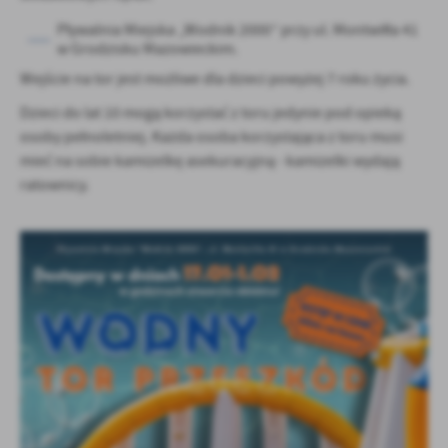
Firmy te działają w charakterze pośredników prezentujących nasze
treści w postaci wiadomości, ofert, komunikatów mediów
Pływalnia Miejska „Wodnik 2000” przy ul. Montwiłła 41
w Grodzisku Mazowieckim.
społecznościowych.
Wejście na tor jest możliwe dla dzieci powyżej 7 roku życia.
Dzieci do lat 10 mogą korzystać z toru jedynie pod opieką
osoby pełnoletniej. Każda osoba korzystająca z toru musi
mieć na sobie kamizelkę asekuracyjną - kamizelki wydają
ratownicy.