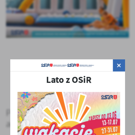
Lato z OSiR
POWRÓT
POPRZEDNI
NASTĘPNY
Pozostałe
aktualności