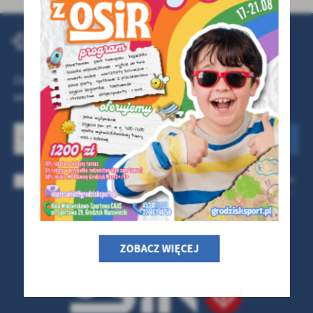
treści w postaci wiadomości, ofert, komunikatów mediów
społecznościowych.
NEWSLETTER
Zapisz się do naszego newslettera i otrzymuj najnowsze
wiadomości na podany adres e-mail
Wyrażam zgodę na otrzymywanie drogą elektroniczną na wskazany przeze mnie
adres e-mail informacji dotyczących świadczonych przez Administratora usług.
Zgoda może zostać cofnięta w każdym czasie.
Polityka prywatności i plików
cookies *
*
ZOBACZ WIĘCEJ