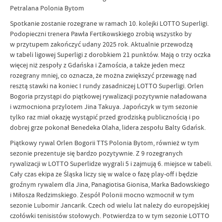
Petralana Polonia Bytom
Spotkanie zostanie rozegrane w ramach 10. kolejki LOTTO Superligi.
Podopieczni trenera Pawła Fertikowskiego zrobią wszystko by
w przytupem zakończyć udany 2025 rok. Aktualnie przewodzą
w tabeli ligowej Superligi z dorobkiem 21 punktów. Mają o trzy oczka
więcej niż zespoły z Gdańska i Zamościa, a także jeden mecz
rozegrany mniej, co oznacza, że można zwiększyć przewagę nad
resztą stawki na koniec I rundy zasadniczej LOTTO Superligi. Orlen
Bogoria przystąpi do piątkowej rywalizacji pozytywnie naładowana
i wzmocniona przylotem Jina Takuya. Japończyk w tym sezonie
tylko raz miał okazję wystąpić przed grodziską publicznością i po
dobrej grze pokonał Benedeka Olaha, lidera zespołu Balty Gdańsk.
Piątkowy rywal Orlen Bogorii TTS Polonia Bytom, również w tym
sezonie prezentuje się bardzo pozytywnie. Z 9 rozegranych
rywalizacji w LOTTO Superlidze wygrali 5 i zajmują 6. miejsce w tabeli.
Cały czas ekipa ze Śląska liczy się w walce o fazę play-off i będzie
groźnym rywalem dla Jina, Panagiotisa Gionisa, Marka Badowskiego
i Miłosza Redzimskiego. Zespół Polonii mocno wzmocnił w tym
sezonie Lubomir Jancarik. Czech od wielu lat należy do europejskiej
czołówki tenisistów stołowych. Potwierdza to w tym sezonie LOTTO