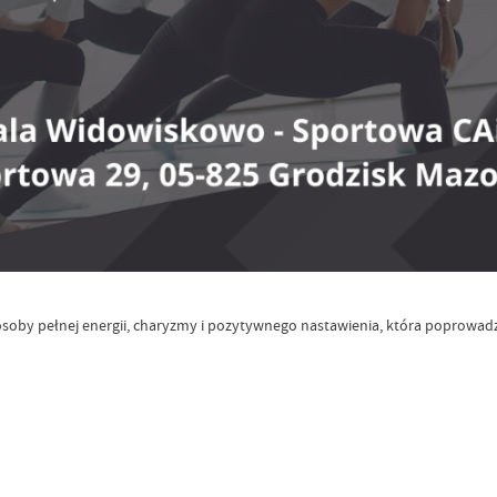
 osoby pełnej energii, charyzmy i pozytywnego nastawienia, która poprowad